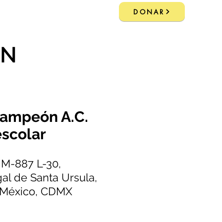
ASOCIACIÓN
DONAR
ÓN
Campeón A.C.
escolar
 M-887 L-30,
al de Santa Ursula,
 México, CDMX