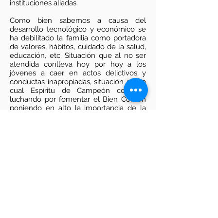
instituciones aliadas.
Como bien sabemos a causa del
desarrollo tecnológico y económico se
ha debilitado la familia como portadora
de valores, hábitos, cuidado de la salud,
educación, etc. Situación que al no ser
atendida conlleva hoy por hoy a los
jóvenes a caer en actos delictivos y
conductas inapropiadas, situación por la
cual Espíritu de Campeón continúa
luchando por fomentar el Bien Común
poniendo en alto la importancia de la
Educación, la Integración Familiar y el
apoyo a personas de bajos recursos,
para mejorar la calidad de vida personal,
familiar y social a catorce años de
nuestra constitución.
CONVIÉRTETE EN VOLUNTARIO