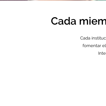
Cada miemb
Cada institu
fomentar el
Int