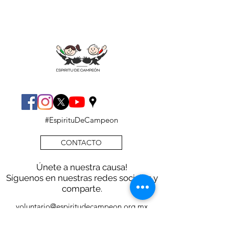
Pide informes
#EspirituDeCampeon
CONTACTO
Únete a nuestra causa!
Síguenos en nuestras redes sociales y
comparte.
voluntario@espiritudecampeon.org.mx
/
55 15173261
/
55 41595455
/