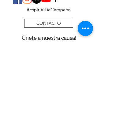
#EspirituDeCampeon
CONTACTO
Únete a nuestra causa!
Síguenos en nuestras redes sociales y
comparte.
voluntario@espiritudecampeon.org.mx
/
55 15173261
/
55 41595455
/
Estamos incorporados a la SEP
Primaria
Preescolar
CCT:09PPR1864C
CCT:09PJN5444D
Acuerdo: PRIR-0913006
Acuerdo:
09060617